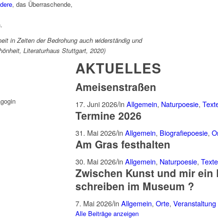
dere
, das Überraschende,
.
eit in Zeiten der Bedrohung auch widerständig und
hönheit, Literaturhaus Stuttgart, 2020)
AKTUELLES
Ameisenstraßen
agogin
/
17. Juni 2026
in
Allgemein
,
Naturpoesie
,
Text
Termine 2026
/
31. Mai 2026
in
Allgemein
,
Biografiepoesie
,
O
Am Gras festhalten
/
30. Mai 2026
in
Allgemein
,
Naturpoesie
,
Texte
Zwischen Kunst und mir ein 
schreiben im Museum ?
/
7. Mai 2026
in
Allgemein
,
Orte
,
Veranstaltung
Alle Beiträge anzeigen